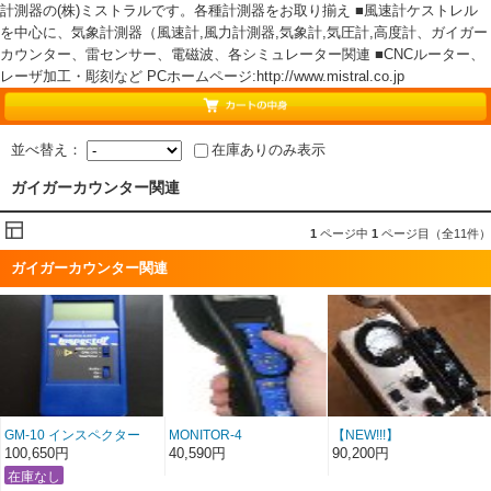
計測器の(株)ミストラルです。各種計測器をお取り揃え ■風速計ケストレル
を中心に、気象計測器（風速計,風力計測器,気象計,気圧計,高度計、ガイガー
カウンター、雷センサー、電磁波、各シミュレーター関連 ■CNCルーター、
レーザ加工・彫刻など PCホームページ:http://www.mistral.co.jp
並べ替え：
在庫ありのみ表示
ガイガーカウンター関連
1
ページ中
1
ページ目（全11件）
ガイガーカウンター関連
GM-10 インスペクター
MONITOR-4
【NEW!!!】
USB InspectorUSB SE
ヘビーデュティ
100,650円
40,590円
90,200円
International
ガイガーカウンター