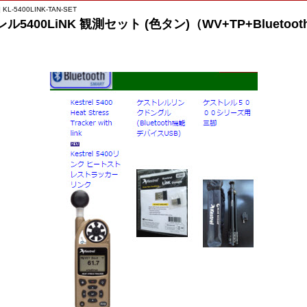
KL-5400LINK-TAN-SET
ル5400LiNK 観測セット (色タン)（WV+TP+Bluetoo