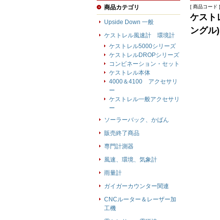
商品カテゴリ
[ 商品コード ] 
ケストレ
Upside Down 一般
ングル)
ケストレル風速計 環境計
ケストレル5000シリーズ
ケストレルDROPシリーズ
コンビネーション・セット
ケストレル本体
4000＆4100 アクセサリ
ー
ケストレル一般アクセサリ
ー
ソーラーバック、かばん
販売終了商品
専門計測器
風速、環境、気象計
雨量計
ガイガーカウンター関連
CNCルーター＆レーザー加
工機