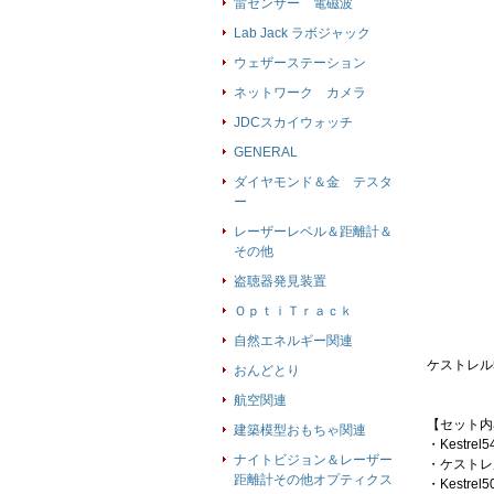
雷センサー 電磁波
Lab Jack ラボジャック
ウェザーステーション
ネットワーク カメラ
JDCスカイウォッチ
GENERAL
ダイヤモンド＆金 テスタ
ー
レーザーレベル＆距離計＆
その他
盗聴器発見装置
ＯｐｔｉＴｒａｃｋ
自然エネルギー関連
ケストレル54
おんどとり
航空関連
【セット内
建築模型おもちゃ関連
・Kestr
ナイトビジョン＆レーザー
・ケストレル
距離計その他オプティクス
・Kestr