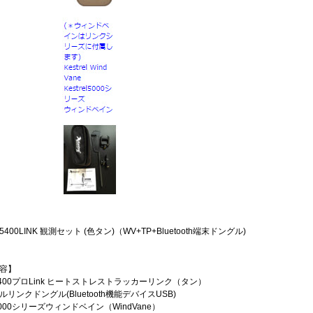
00LINK 観測セット (色タン)（WV+TP+Bluetooth端末ドングル)
容】
el5400プロLink ヒートストレストラッカーリンク（タン）
リンクドングル(Bluetooth機能デバイスUSB)
el5000シリーズウィンドベイン（WindVane）